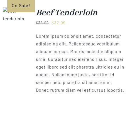
On Sale!
Beef Tenderloin
Ursprünglicher
Aktueller
$
32.99
$
36.99
Preis
Preis
Lorem ipsum dolor sit amet, consectetur
war:
ist:
adipiscing elit. Pellentesque vestibulum
$36.99
$32.99.
aliquam cursus. Mauris molestie aliquam
urna. Curabitur nec eleifend risus. Integer
eget libero sed elit pharetra ultricies eu in
augue. Nullam nunc justo, porttitor id
semper nec, pharetra sit amet enim.
Donec rutrum diam vel est cursus lobortis.