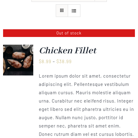
PRODUKTE
GALLERY
Out of stock
KONTAKT
Chicken Fillet
Preisspanne:
$
8.99
–
$
38.99
SHOP
Bald Verfügbar
$8.99
Lorem ipsum dolor sit amet, consectetur
bis
adipiscing elit. Pellentesque vestibulum
$38.99
aliquam cursus. Mauris molestie aliquam
urna. Curabitur nec eleifend risus. Integer
eget libero sed elit pharetra ultricies eu in
augue. Nullam nunc justo, porttitor id
semper nec, pharetra sit amet enim.
Donec rutrum diam vel est cursus lobortis.