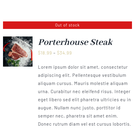
Out of stock
Porterhouse Steak
Preisspanne:
$
18.99
–
$
34.99
$18.99
Lorem ipsum dolor sit amet, consectetur
bis
adipiscing elit. Pellentesque vestibulum
$34.99
aliquam cursus. Mauris molestie aliquam
urna. Curabitur nec eleifend risus. Integer
eget libero sed elit pharetra ultricies eu in
augue. Nullam nunc justo, porttitor id
semper nec, pharetra sit amet enim.
Donec rutrum diam vel est cursus lobortis.