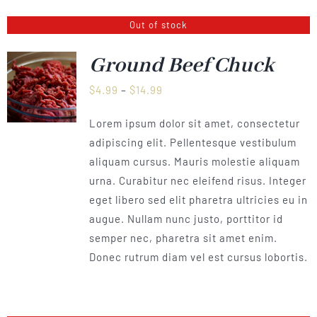
Out of stock
Ground Beef Chuck
Preisspanne:
$
4.99
–
$
14.99
$4.99
Lorem ipsum dolor sit amet, consectetur
bis
adipiscing elit. Pellentesque vestibulum
$14.99
aliquam cursus. Mauris molestie aliquam
urna. Curabitur nec eleifend risus. Integer
eget libero sed elit pharetra ultricies eu in
augue. Nullam nunc justo, porttitor id
semper nec, pharetra sit amet enim.
Donec rutrum diam vel est cursus lobortis.