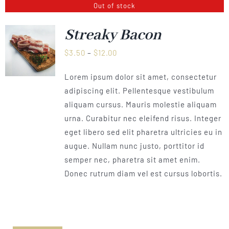
Out of stock
Streaky Bacon
Preisspanne:
$
3.50
–
$
12.00
$3.50
Lorem ipsum dolor sit amet, consectetur
bis
adipiscing elit. Pellentesque vestibulum
$12.00
aliquam cursus. Mauris molestie aliquam
urna. Curabitur nec eleifend risus. Integer
eget libero sed elit pharetra ultricies eu in
augue. Nullam nunc justo, porttitor id
semper nec, pharetra sit amet enim.
Donec rutrum diam vel est cursus lobortis.