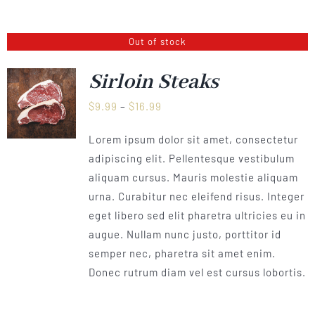
Out of stock
Sirloin Steaks
Preisspanne:
$
9.99
–
$
16.99
$9.99
Lorem ipsum dolor sit amet, consectetur
bis
adipiscing elit. Pellentesque vestibulum
$16.99
aliquam cursus. Mauris molestie aliquam
urna. Curabitur nec eleifend risus. Integer
eget libero sed elit pharetra ultricies eu in
augue. Nullam nunc justo, porttitor id
semper nec, pharetra sit amet enim.
Donec rutrum diam vel est cursus lobortis.