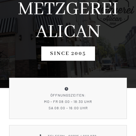
METZGEREI
PRODUKTE
GALLERY
ALICAN
KONTAKT
SINCE 2005
SHOP
Bald Verfügbar
ÖFFNUNGSZEITEN:
MO – FR 08:00 – 18:30 UHR
SA 08:00 – 16:00 UHR