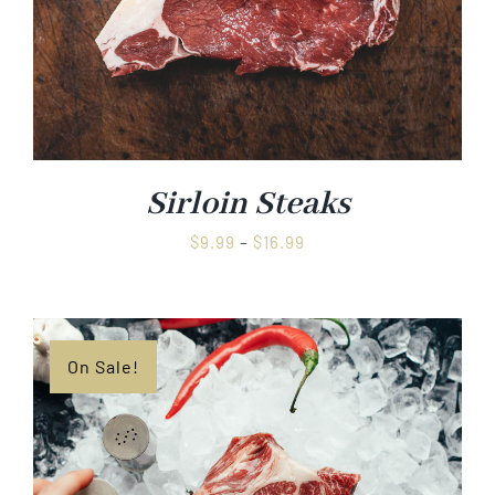
Sirloin Steaks
Preisspanne:
$
9.99
–
$
16.99
$9.99
bis
$16.99
On Sale!