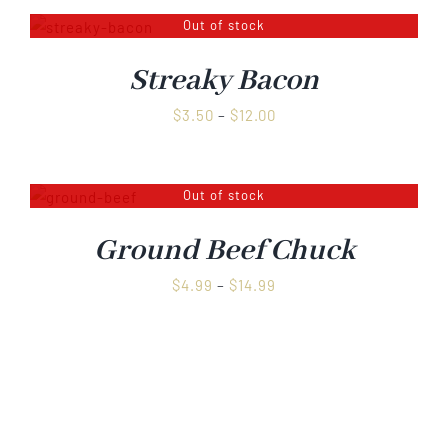
$38.99
Out of stock
Streaky Bacon
Preisspanne:
$
3.50
–
$
12.00
$3.50
bis
$12.00
Out of stock
Ground Beef Chuck
Preisspanne:
$
4.99
–
$
14.99
$4.99
bis
$14.99