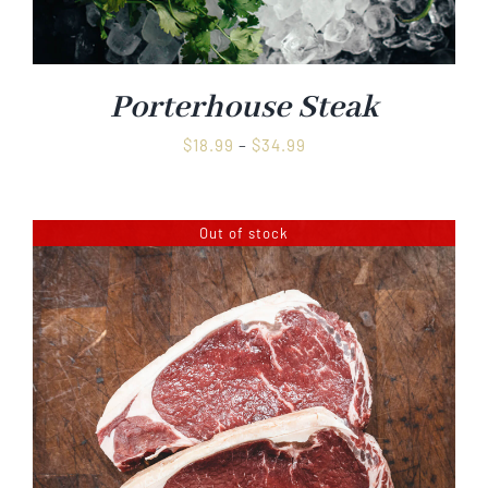
Porterhouse Steak
Preisspanne:
$
18.99
–
$
34.99
$18.99
bis
$34.99
Out of stock