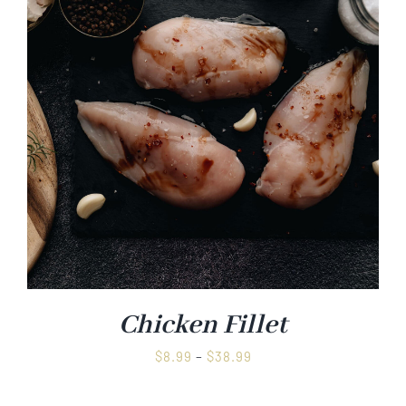
Chicken Fillet
Preisspanne:
$
8.99
–
$
38.99
$8.99
bis